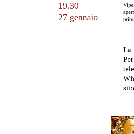
19.30
Vipa
apert
27 gennaio
prim
La 
Per
te
Wh
sit