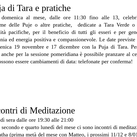
a di Tara e pratiche
domenica al mese, dalle ore 1
1:30 fino alle 13, celeb
eme delle Puje o altre pr
atiche, dedicate a Tara Verde o 
nità pacifiche, per il beneficio di tutti gli esseri e
per gen
nia ed energia positiva e compassionevole. Le date previste
enica
19 novembre e 17 dicembre con la Puja
di Tara. Pe
a anche per la sessione pomeridiana è possibile pranzare al ce
ossono essere cambiamenti di data: telefonate per conferma!
contri di Meditazione
dì sera dalle ore 19:30 alle 21:00
 secondo e
quarto lunedì del
mese ci sono incontri di meditaz
tha (prima metà del mese con Matteo, i prossimi 11/12 e 8/0