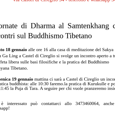
ornate di Dharma al Samtenkhang 
contri sul Buddhismo Tibetano
to 18 gennaio
alle ore 16 alla casa di meditazione del Sakya
Ga Ling a Castel di Cireglio si svolge un incontro aperto a tu
feta libera sulle basi filosifiche e la pratica del Buddhismo
ayana Tibetano.
nica 19 gennaio
mattina ci sarà a Castel di Cireglio un inco
atica buddhista: alle 10:30 faremo.la pratica di Kurukulle e po
 11:45 la Puja di Tara. A seguire per chi vuole pranzeremo ins
è intere
ssato può contattarci allo 3473460064, anche
sapp!