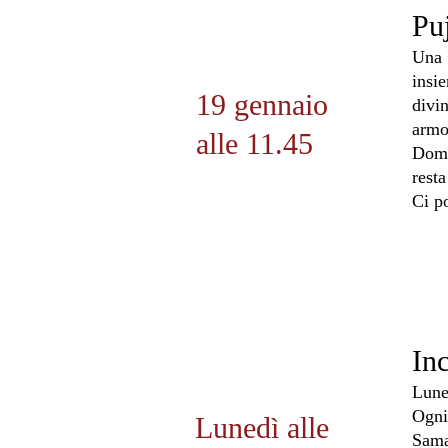
Puj
Una 
insi
19 gennaio
divi
armo
alle 11.45
Dom
rest
Ci p
In
Lune
Ogni
Lunedì alle
Sama