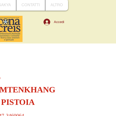
SAKYA
CONTATTI
ALTRO
Accedi
5
AMTENKHANG
 PISTOIA
 347-3460064