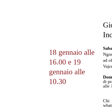
Gi
In
Saba
18 gennaio alle
Ngon 
16.00 e 19
ad of
Vajr
gennaio alle
Dome
10.30
di pr
alle
Chi 
what