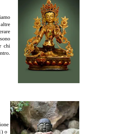
riamo
altre
erare
 sono
r chi
ntro.
ione
1) o