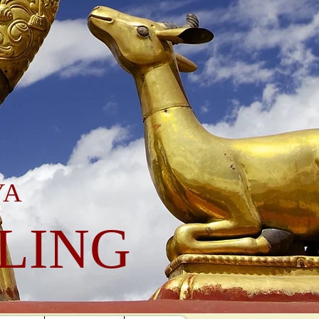
YA
LING