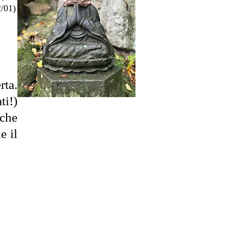
2/01)
rta.
ti!)
che
e il