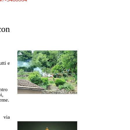
con
tti e
ntro
i,
ieme.
 via