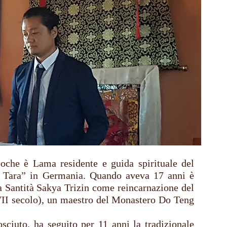
oche è Lama residente e guida spirituale del
 Tara” in Germania. Quando aveva 17 anni è
a Santità Sakya Trizin come reincarnazione del
II secolo), un maestro del Monastero Do Teng
sciuto, ha seguito per 11 anni la tradizionale