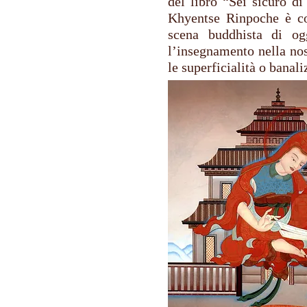
del libro “Sei sicuro di
Khyentse Rinpoche è co
scena buddhista di og
l’insegnamento nella nos
le superficialità o bana