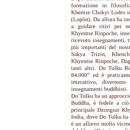
formazione in filosofia
Khentse Chokyi Lodro in 
(Lopön). Da allora ha ins
a guidare ritiri per 
Khyentse Rinpoche, inse
ricevuto insegnamenti, t
più importanti del nos
Sakya Trizin, Khenc
Khyentse Rinpoche, Da
tanti altri. Do Tulku R
84.000” ed è praticante
interattivo, diverten
insegnamenti buddhisti.
​Do Tulku ha un approcc
Buddha, è fedele a ciò
principale Dzongsar Khy
India, dove Do Tulku ha 
è un allievo molto vici