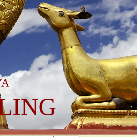
YA
LING