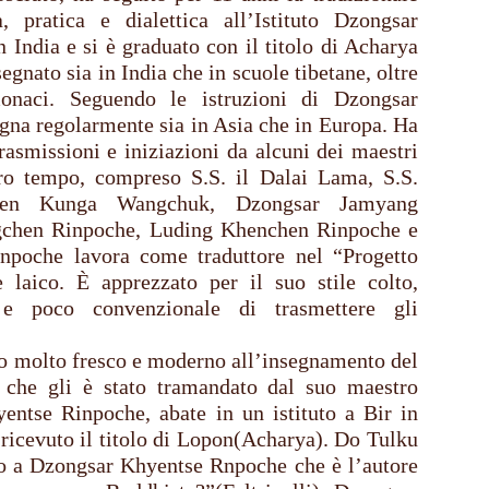
, pratica e dialettica all’Istituto Dzongsar
India e si è graduato con il titolo di Acharya
egnato sia in India che in scuole tibetane, oltre
monaci. Seguendo le istruzioni di Dzongsar
gna regolarmente sia in Asia che in Europa. Ha
rasmissioni e iniziazioni da alcuni dei maestri
tro tempo, compreso S.S. il Dalai Lama, S.S.
hen Kunga Wangchuk, Dzongsar Jamyang
gchen Rinpoche, Luding Khenchen Rinpoche e
inpoche lavora come traduttore nel “Progetto
 laico. È apprezzato per il suo stile colto,
te e poco convenzionale di trasmettere gli
io molto fresco e moderno all’insegnamento del
 che gli è stato tramandato dal suo maestro
entse Rinpoche, abate in un istituto a Bir in
ricevuto il titolo di Lopon(Acharya). Do Tulku
no a Dzongsar Khyentse Rnpoche che è l’autore