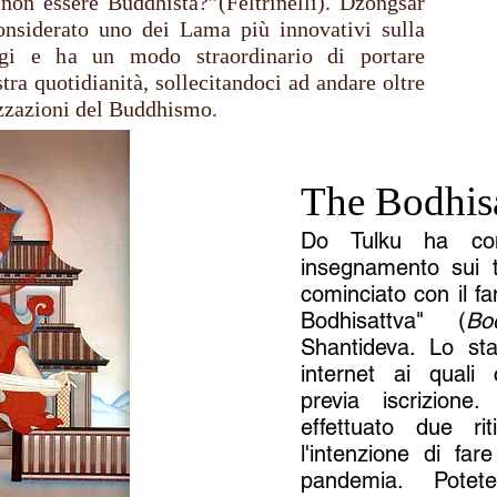
 non essere Buddhista?”(Feltrinelli). Dzongsar
nsiderato uno dei Lama più innovativi sulla
gi e ha un modo straordinario di portare
tra quotidianità, sollecitandoci ad andare oltre
lizzazioni del Buddhismo.
The Bodhisa
Do Tulku ha com
insegnamento sui te
cominciato con il f
Bodhisattva" (
Bod
Shantideva. Lo sta
internet ai quali
previa iscrizion
effettuato due ri
l'intenzione di far
pandemia. Potet