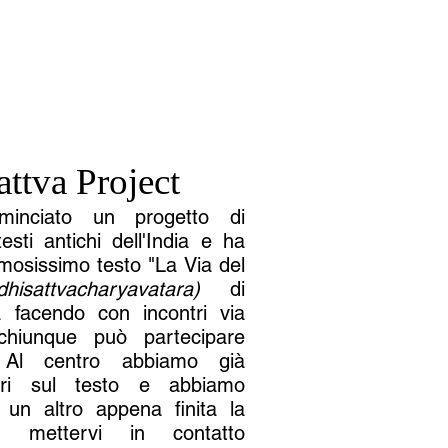
ttva Project
inciato un progetto di
sti antichi dell'India e ha
amosissimo testo "La Via del
hisattvacharyavatara)
di
 facendo con incontri via
 chiunque può partecipare
e. Al centro abbiamo già
tiri sul testo e abbiamo
e un altro appena finita la
e mettervi in contatto