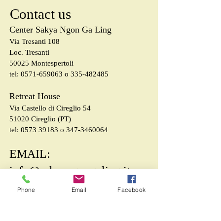
Contact us
Center Sakya Ngon Ga Ling
Via Tresanti 108
Loc. Tresanti
50025 Montespertoli
tel:
0571-659063
o
335-482485
Retreat House
Via Castello di Cireglio 54
51020 Cireglio (PT)
tel:
0573 39183
o
347-3460064
EMAIL:
info@sakyangongaling.it
Phone
Email
Facebook